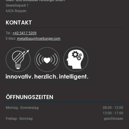
Stahl- und Metallbau Hörburger GmbH
Gewerbepark 1
6426 Roppen
KONTAKT
Tel.:
+43 5417 5209
E-Mail:
metallbau@hoerburger.com
ÖFFNUNGSZEITEN
Montag - Donnerstag
08:00 - 12:00
13:00 - 17:00
Freitag - Sonntag
geschlossen