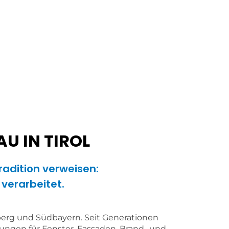
U IN TIROL
radition verweisen:
 verarbeitet.
rlberg und Südbayern. Seit Generationen
sungen für Fenster, Fassaden, Brand- und